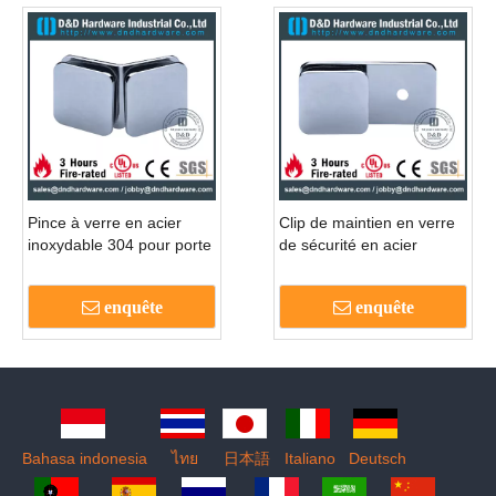
Pince à verre en acier
Clip de maintien en verre
inoxydable 304 pour porte
de sécurité en acier
de salle de douche-
inoxydable pour salle de
DDGC004
bain-DDGC003
enquête
enquête
Bahasa indonesia
ไทย
日本語
Italiano
Deutsch