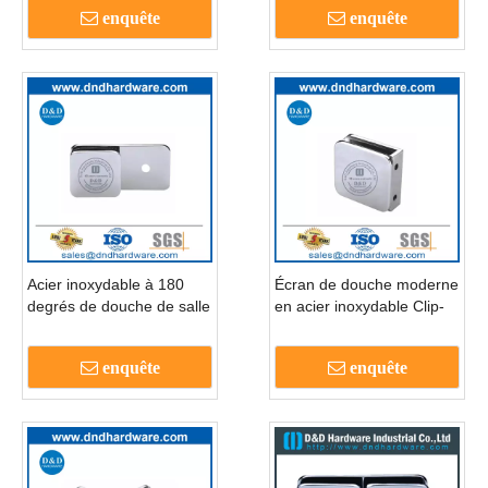
enquête
enquête
Acier inoxydable à 180
Écran de douche moderne
degrés de douche de salle
en acier inoxydable Clip-
de bain porte en verre en
ddgc001
verre à la pince-ddgc003
enquête
enquête