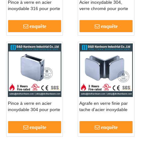
Pince à verre en acier
Acier inoxydable 304,
inoxydable 316 pour porte
verre chromé pour porte
de salle de bain en verre -
de douche en verre -
DDGC002
DDGC007
enquête
enquête
Pince à verre en acier
Agrafe en verre finie par
inoxydable 304 pour porte
tache d'acier inoxydable
de douche-DDGC001
316 pour la porte en verre
d'hôtel-DDGC005
enquête
enquête