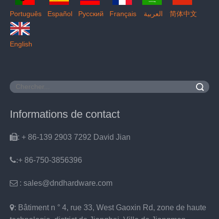
Português
Español
Pусский
Français
العربية
简体中文
English
recherche
Informations de contact

: + 86-139 2903 7292 David Jian
:
+ 86-750-3856396

: sales@dndhardware.com

: Bâtiment n ° 4, rue 33, West Gaoxin Rd, zone de haute