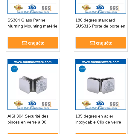
SS304 Glass Pannel
180 degrés standard
Murning Mounting matériel
SUS316 Porte de porte en
support Clamp-DDGH007
verre rond Clip-ddgc006
enquête
enquête
AISI 304 Sécurité des
135 degrés en acier
pinces en verre à 90
inoxydable Clip de verre
degrés pour la douche en
sans cadre
verre DDGC005