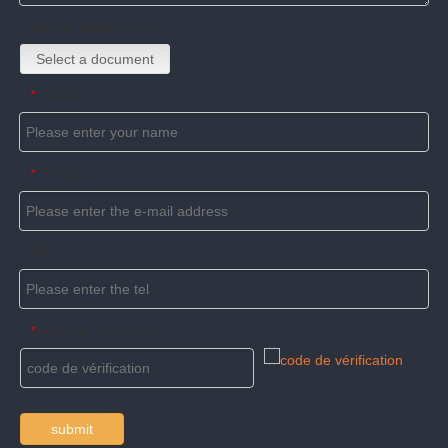
Upload attachments
Select a document
Name
*
E-mail
*
Tel
code de vérification
*
submit