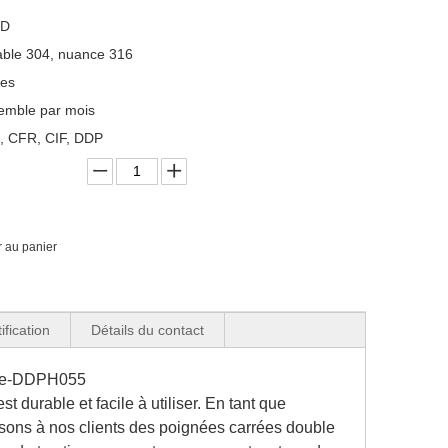
 D
able 304, nuance 316
les
emble par mois
, CFR, CIF, DDP
r au panier
ification
Détails du contact
erre-DDPH055
 durable et facile à utiliser. En tant que
ssons à nos clients des poignées carrées double