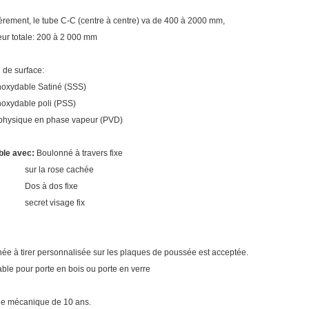
rement, le tube C-C (centre à centre) va de 400 à 2000 mm,
r totale: 200 à 2 000 mm
 de surface:
noxydable Satiné (SSS)
noxydable poli (PSS)
hysique en phase vapeur (PVD)
ble avec:
Boulonné à travers fixe
la rose cachée
 à dos fixe
et visage fix
ée à tirer personnalisée sur les plaques de poussée est acceptée.
le pour porte en bois ou porte en verre
e mécanique de 10 ans.