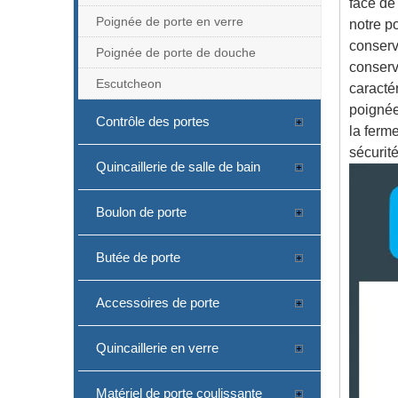
face de 
Poignée de porte en verre
notre po
conserve
Poignée de porte de douche
conserv
Escutcheon
caracté
poignée
Contrôle des portes
la ferme
sécurit
Quincaillerie de salle de bain
Boulon de porte
Butée de porte
Accessoires de porte
Quincaillerie en verre
Matériel de porte coulissante