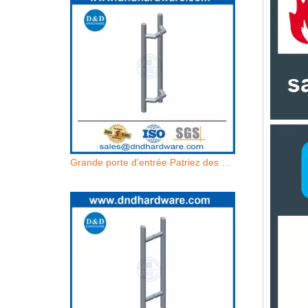
Grande porte d'entrée Patriez des poignées en acier inoxydable à la porte d'entrée contemporaine tir-ddph038