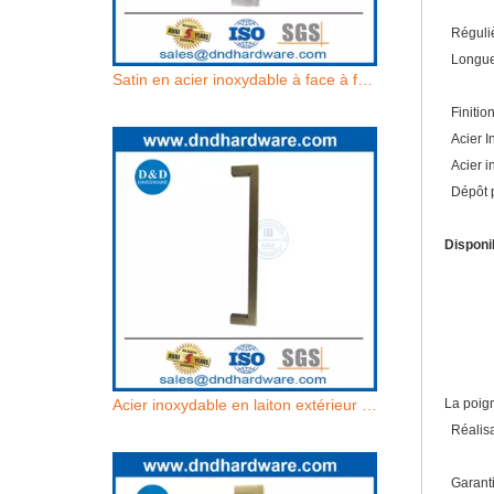
Réguliè
Longueu
Satin en acier inoxydable à face à face commerciale de portes en verre commercial-DDPH034
Finition
Acier I
Acier i
Dépôt p
Disponi
sur 
Dos
secr
Acier inoxydable en laiton extérieur moderne de la porte extérieure des poignées-ddph034
La poign
Réalisab
Garanti