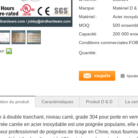
Marque:
Matériel D &
Matériel::
Acier inoxyd
MOQ:
500 ensemb
Capacité:
200 000 ens
Conditions commerciales:
FOB
ur:
Quantité:
enquête
Ajoute
tion du produit
Caractéristiques
Produit D & D
La cert
 à double tranchant, niveau carré, grade 304 pour porte en v
ée carrée en acier inoxydable est une poignée populaire, elle est
seur professionnel de poignées de tirage en Chine, nous fourni