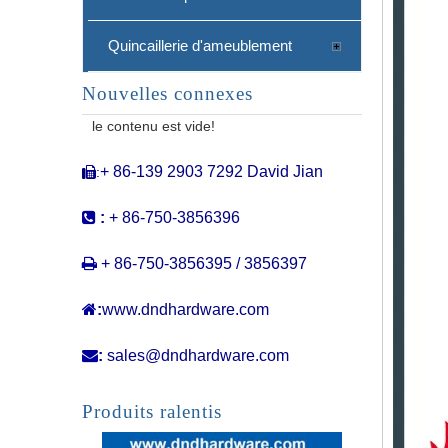
Quincaillerie d'ameublement
Nouvelles connexes
Poignée de traction commerciale
le contenu est vide!
+ 86-139 2903 7292 David Jian
:


:
+ 86-750-3856396

+ 86-750-3856395 / 3856397

:
www.dndhardware.com

:
sales@dndhardware.com
Poignée de porte en verre
Produits ralentis