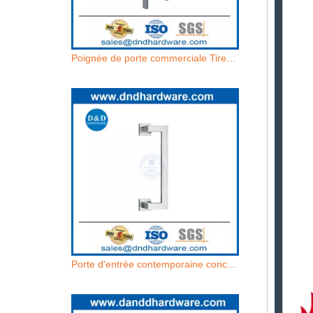
Poignée de porte commerciale Tirer en acier inoxydable la porte moderne des trains extérieurs-DDPH037
Porte d'entrée contemporaine conception moderne