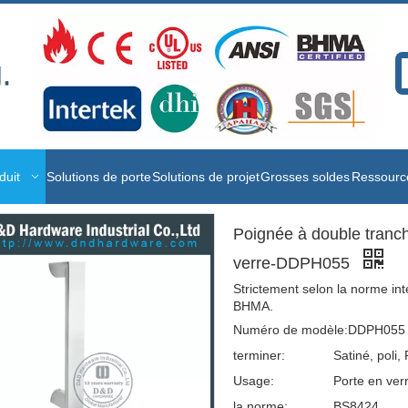
duit
Solutions de porte
Solutions de projet
Grosses soldes
Ressource
Poignée à double tranch
verre-DDPH055
Strictement selon la norme int
BHMA.
Numéro de modèle:
DDPH055
terminer:
Satiné, poli,
Usage:
Porte en verr
la norme:
BS8424