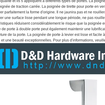
qualité et ils s’appliquent à différents types de portes. La poign
ignée de traction carrée. La poignée de tirette pour porte en ver
r parfaitement la forme d'origine. Il ne jaunira pas et ne rouille
er une surface lisse pendant une longue période, ne pas rouiller
ristiques réduisent considérablement le risque que la poignée en 
 de porte à double porte peut également maintenir une lubrificatio
ture de la porte. La poignée de porte à levier est lisse et facile à
é et une beauté exceptionnelles. Pour plus d'informations, veuill