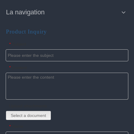
La navigation
Product Inquiry
Subject
*
Content
*
Upload attachments
Select a document
Name
*