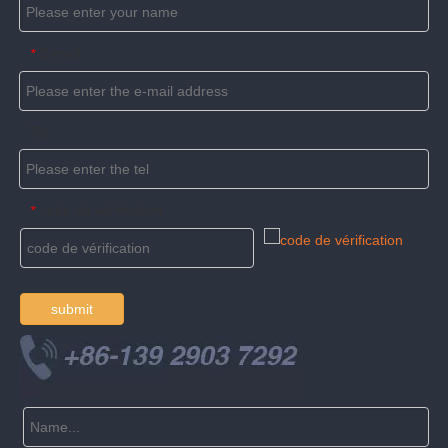
E-mail
*
Tel
code de vérification
*
submit