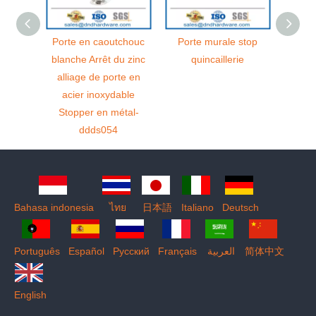
e en
Porte en caoutchouc
Porte murale stop
Chine 
 monté
blanche Arrêt du zinc
quincaillerie
Zinc 
rte-
alliage de porte en
montée
ns de
acier inoxydable
Hold
58
Stopper en métal-
ddds054
Bahasa indonesia
ไทย
日本語
Italiano
Deutsch
Português
Español
Pусский
Français
العربية
简体中文
English