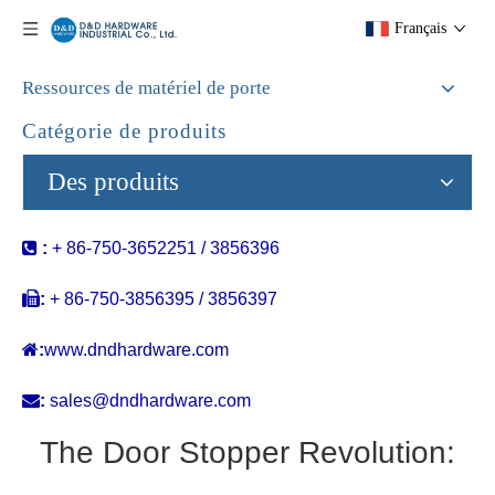
Français
Ressources de matériel de porte
Catégorie de produits
Des produits

:
+ 86-750-3652251 / 3856396

:
+ 86-750-3856395 / 3856397

:
www.dndhardware.com

:
sales@dndhardware.com
The Door Stopper Revolution: