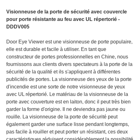
Visionneuse de la porte de sécurité avec couvercle
pour porte résistante au feu avec UL répertorié -
DDDV005
Sécurité en alliage de zinc porte nickel plaqué voir trou pephole-ddv003
Types de judiciaires du zinc alliage antique porte en laiton visuelle oculaire-ddv003
Door Eye Viewer est une visionneuse de porte populaire,
elle est durable et facile à utiliser. En tant que
constructeur de portes professionnelles en Chine, nous
fournissons aux clients divers spectateurs à la porte de la
sécurité de la qualité et ils s'appliquent à différentes
publicités de portes. La visionneuse des yeux de la porte
d'incendie
est une sorte de notre visionneuse de yeux
avec UL répertorié. Le matériau de la visionneuse de la
porte avec couverture est en laiton, donc il peut très bien
garder la forme d'origine. Il ne deviendra pas jaune ou
rouille. La visionneuse de la porte de sécurité peut
200 degrés en laiton poli meilleur design spectateur de porte de jumelle-DDDV003
Porte de porte d'entrée en cuivre en cuivre antique pour la maison pour la maison-ddv003
également garder une surface lisse pendant longtemps,
pas facile à rouiller et peut porter un résistant, ces deux
caractéristiques réduisent considérablement la possibilité