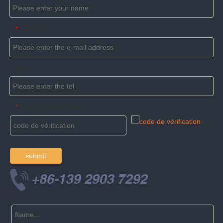
E-mail
*
Tel
code de vérification
*
submit