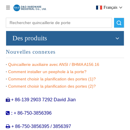
Français
recherche
Des produits
Nouvelles connexes
Quincaillerie auxiliaire avec ANSI / BHMA A156.16
Comment installer un peephole à la porte?
Ul grand angle meuble long métal espion trou de sécurité ignifuge spectateur pephole-ddv012
Ul Wooden Door Sécurité AJUSTEUR RÉGLABLE DES VERITEURS DES VISIERS DE PORTE DE FEUX-DDV012
Comment choisir la planification des portes (1)?
Comment choisir la planification des portes (2)?
+ 86-139 2903 7292 David Jian
:


:
+ 86-750-3856396

+ 86-750-3856395 / 3856397