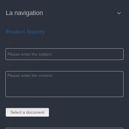
La navigation
Product Inquiry
Subject
*
Content
*
Upload attachments
Select a document
Name
*