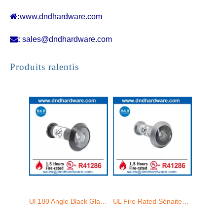

:
www.dndhardware.com

:
sales@dndhardware.com
Ul 180 Angle Black Glack Lens Visionneur de porte d'incendie pour Home Office Hotel-DDV011
UL Fire Rated Sénaiteur Door Viewer Wide Degree Door Peephole-ddv011
Produits ralentis
Version de 180 degrés Ul Fire Door Safety Puphole Visionneur avec couverture-ddv010
Ul Fire Cased en laiton Porce des Pupholes