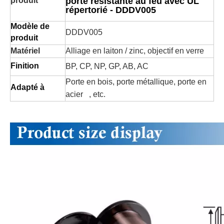
porte résistante au feu avec UL
produit
répertorié - DDDV005
Modèle de
DDDV005
produit
Matériel
Alliage en laiton / zinc, objectif en verre
Finition
BP, CP, NP, GP, AB, AC
Porte en bois, porte métallique, porte en
Adapté à
acier , etc.