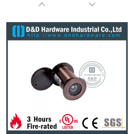
UL Fire Rated Home Hotel 180 degrés Orb Front Front Porte Puphole Eye Viewer-DDDV010
Ul Brass Matte noir 180 degrés Porte de sécurité Eye Eye Hole Viewer-DDV009