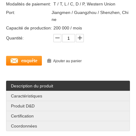
Modalités de paiement:
T / T, L / C, D / P, Western Union
Port:
Jiangmen / Guangzhou / Shenzhen, Chi
ne
Capacité de production:
200 000 / mois
Quantité:
enquête
Ajouter au panier
Ul Listed Fire Door Puphole Door Oeil Visionneurs avec lentille en verre-DDV007
Visionneuse oculaire de la porte cotée en acier répertorié UL pour la porte d'entrée-DDV004
Description du produit
Caractéristiques
Produit D&D
Certification
Coordonnées