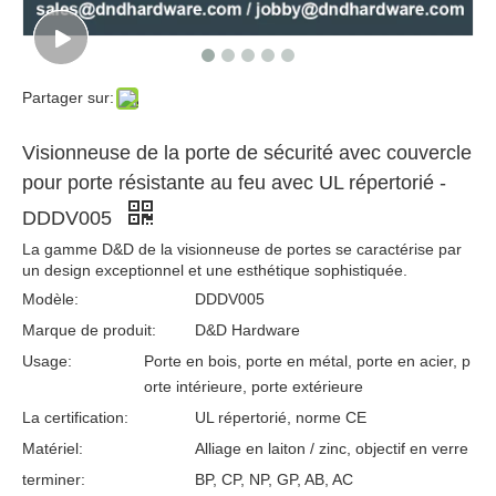
Partager sur:
High Security Brass Fire classé UL 10C Home Apartment Door Viewer-DDDV009
Visionneuse de porte d'incendie grand angle répertorié UL avec vue à 180 degrés angle-ddv009
Visionneuse de la porte de sécurité avec couvercle
pour porte résistante au feu avec UL répertorié -
DDDV005
La gamme D&D de la visionneuse de portes se caractérise par
un design exceptionnel et une esthétique sophistiquée.
Modèle:
DDDV005
Marque de produit:
D&D Hardware
Usage:
Porte en bois, porte en métal, porte en acier, p
orte intérieure, porte extérieure
La certification:
UL répertorié, norme CE
Ul Listed House Door Puphole Eye Visionneurs avec lentille en verre-ddv009
Visionneuse de judas de porte grand angle
Matériel:
Alliage en laiton / zinc, objectif en verre
terminer:
BP, CP, NP, GP, AB, AC